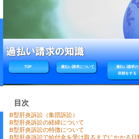
TOP
過払い請求について
過払い請求の
依頼をする
目次
B型肝炎訴訟（集団訴訟）
B型肝炎訴訟の経緯について
B型肝炎訴訟の特徴について
B型肝炎訴訟で給付金を受け取るまでにかかる日